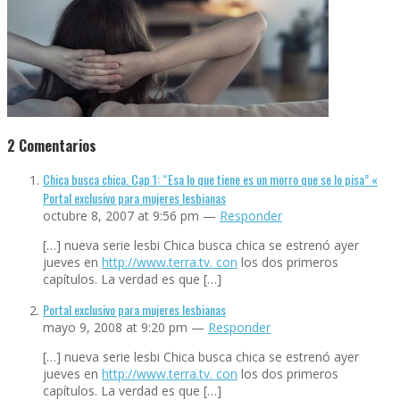
2
Comentarios
Chica busca chica. Cap 1: “Esa lo que tiene es un morro que se lo pisa” «
Portal exclusivo para mujeres lesbianas
octubre 8, 2007 at 9:56 pm —
Responder
[…] nueva serie lesbi Chica busca chica se estrenó ayer
jueves en
http://www.terra.tv. con
los dos primeros
capítulos. La verdad es que […]
Portal exclusivo para mujeres lesbianas
mayo 9, 2008 at 9:20 pm —
Responder
[…] nueva serie lesbi Chica busca chica se estrenó ayer
jueves en
http://www.terra.tv. con
los dos primeros
capítulos. La verdad es que […]