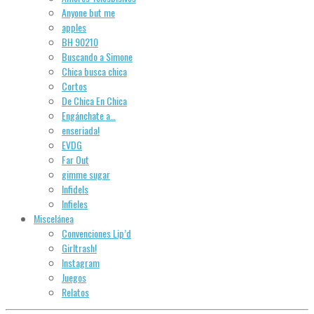
Anyone but me
apples
BH 90210
Buscando a Simone
Chica busca chica
Cortos
De Chica En Chica
Engánchate a…
enseriada!
EVDG
Far Out
gimme sugar
Infidels
Infieles
Miscelánea
Convenciones Lip’d
Girltrash!
Instagram
Juegos
Relatos