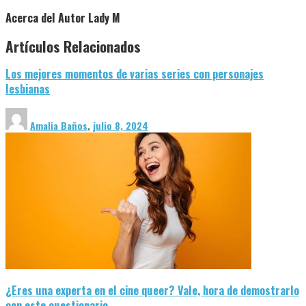
Acerca del Autor
Lady M
Artículos Relacionados
Los mejores momentos de varias series con personajes
lesbianas
Amalia Baños
,
julio 8, 2024
¿Qué son las ‘tradwifes’? El movimiento ultra de Estados Unido
Amalia Baños
,
julio 30, 2026
¿Eres una experta en el cine queer? Vale, hora de demostrarlo
con este cuestionario