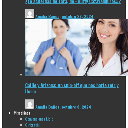
¿Te acuerdas de Tara, de «Buffy Cazavampiros»?
Amalia Baños
,
octubre 28, 2024
Callie y Arizona: un spin-off que nos haría reír y
llorar
Amalia Baños
,
octubre 8, 2024
Miscelánea
Convenciones Lip’d
Girltrash!