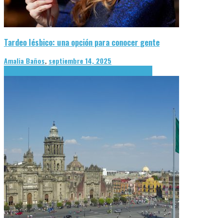
Tardeo lésbico: una opción para conocer gente
Amalia Baños
,
septiembre 14, 2025
Actualidad
Lugares
Nosotras
Noticias y Agenda de ambiente