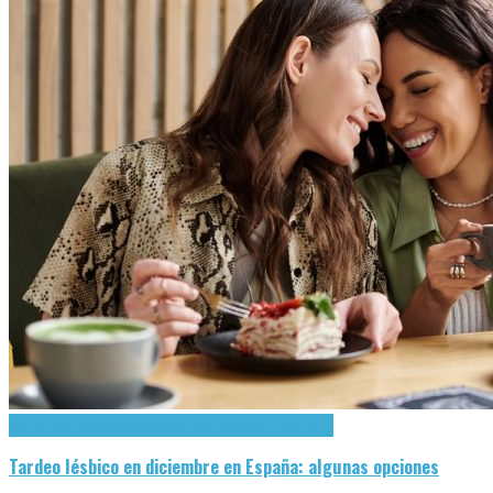
Actualidad
Festivales
lespectáculos
Lugares
Salir de noche
Tardeo lésbico en diciembre en España: algunas opciones