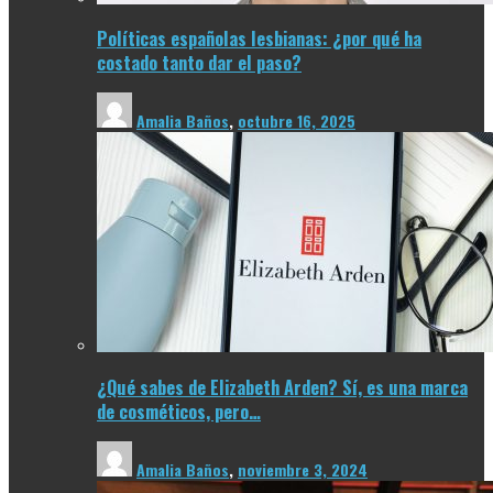
Políticas españolas lesbianas: ¿por qué ha
costado tanto dar el paso?
Amalia Baños
,
octubre 16, 2025
¿Qué sabes de Elizabeth Arden? Sí, es una marca
de cosméticos, pero…
Amalia Baños
,
noviembre 3, 2024