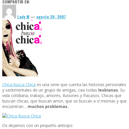
Amalia Baños
,
agosto 2, 2026
COMPARTIR EN:
Lady M
—
agosto 20, 2007
La inteligencia artificial también tiene sesgos: qué ocurre cu
Chic
a
busca Chic
a
es una serie que cuenta las historias personales
Amalia Baños
,
agosto 1, 2026
y sentimentales de un grupo de amigas, casi todas
lesbianas
. Su
vida cotidiana, trabajo, amores, ilusiones y fracasos.
Chicas que
buscan chicas, que buscan amor, que se buscan a sí mismas y que
encuentran…
muchos problemas.
Os dejamos con un pequeño anticipo: