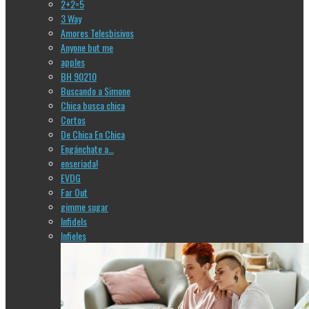
2+2=5
3 Way
Amores Telesbisivos
Anyone but me
apples
BH 90210
Buscando a Simone
Chica busca chica
Cortos
De Chica En Chica
Engánchate a…
enseriada!
EVDG
Far Out
gimme sugar
Infidels
Infieles