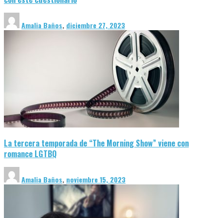
Amalia Baños
,
diciembre 27, 2023
El lenguaje también cambia: palabras que hace 10 años casi no 
Amalia Baños
,
agosto 7, 2026
La tercera temporada de “The Morning Show” viene con
romance LGTBQ
Amalia Baños
,
noviembre 15, 2023
¿Solo amamanta una? El papel de ambas madres durante la lac
Amalia Baños
,
agosto 5, 2026