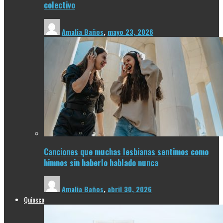
colectivo
Amalia Baños
,
mayo 23, 2026
Canciones que muchas lesbianas sentimos como
himnos sin haberlo hablado nunca
Amalia Baños
,
abril 30, 2026
Quiosco