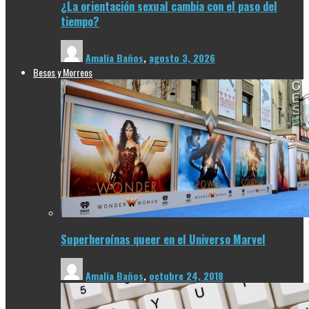
¿La orientación sexual cambia con el paso del
tiempo?
Amalia Baños
,
agosto 3, 2026
Besos y Morreos
Superheroínas queer en el Universo Marvel
Amalia Baños
,
octubre 24, 2018