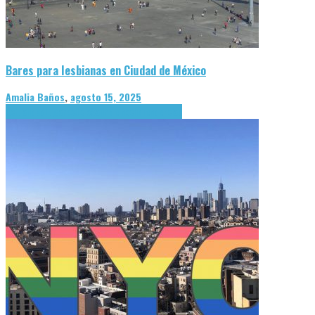
Bares para lesbianas en Ciudad de México
Amalia Baños
,
agosto 15, 2025
Actualidad
Lugares
Ocio
Salir de noche
Tendencias