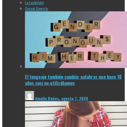
La Lesbifoto
Gossip Gayrrrls
El lenguaje también cambia: palabras que hace 10
años casi no utilizábamos
Amalia Baños
,
agosto 7, 2026