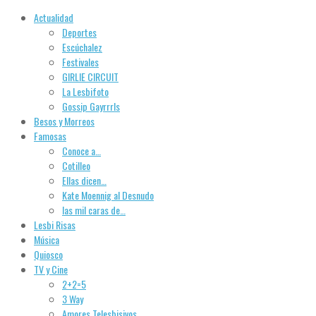
Actualidad
Deportes
Escúchalez
Festivales
GIRLIE CIRCUIT
La Lesbifoto
Gossip Gayrrrls
Besos y Morreos
Famosas
Conoce a…
Cotilleo
Ellas dicen…
Kate Moennig al Desnudo
las mil caras de…
Lesbi Risas
Música
Quiosco
TV y Cine
2+2=5
3 Way
Amores Telesbisivos